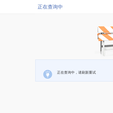
正在查询中
正在查询中，请刷新重试