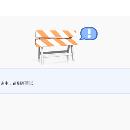
查询中，请刷新重试