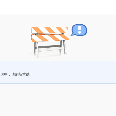
查询中，请刷新重试